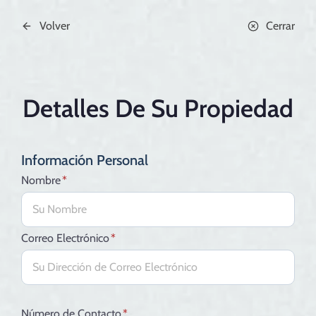
Skip
to
Volver
Cerrar
content
Detalles De Su Propiedad
Información Personal
Nombre
*
Correo Electrónico
*
Número de Contacto
*